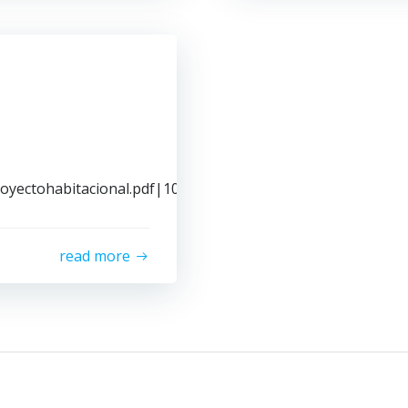
proyectohabitacional.pdf|100%|600|native}
read more