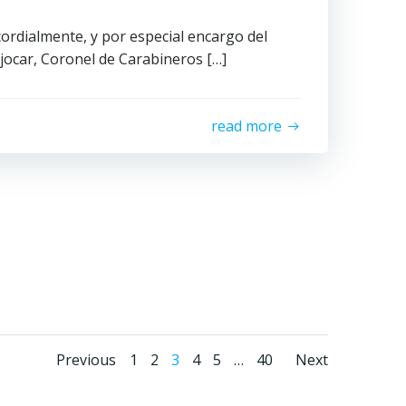
cordialmente, y por especial encargo del
rjocar, Coronel de Carabineros […]
read more
Previous
1
2
3
4
5
…
40
Next